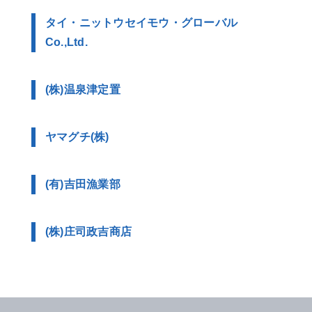
タイ・ニットウセイモウ・グローバル
Co.,Ltd.
(株)温泉津定置
ヤマグチ(株)
(有)吉田漁業部
(株)庄司政吉商店