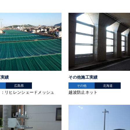
工実績
その他施工実績
広島県
その他
北海道
ト：リヒレンシェードメッシュ
越波防止ネット