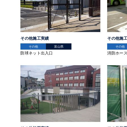
その他施工実績
その他施
その他
富山県
その他
防球ネット出入口
消防ホー