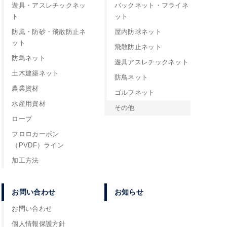
遊具・アスレチックネッ
バックネット・フライネ
ト
ット
防風・防砂・飛散防止ネ
屋内防球ネット
ット
飛散防止ネット
防鳥ネット
遊具アスレチックネット
土木建築ネット
防鳥ネット
農業資材
ゴルフネット
水産用資材
その他
ロープ
フロロカーボン
（PVDF）ライン
加工方法
お問い合わせ
お知らせ
お問い合わせ
個人情報保護方針