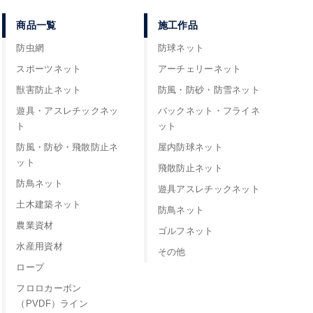
商品一覧
施工作品
防虫網
防球ネット
スポーツネット
アーチェリーネット
獣害防止ネット
防風・防砂・防雪ネット
遊具・アスレチックネッ
バックネット・フライネ
ト
ット
防風・防砂・飛散防止ネ
屋内防球ネット
ット
飛散防止ネット
防鳥ネット
遊具アスレチックネット
土木建築ネット
防鳥ネット
農業資材
ゴルフネット
水産用資材
その他
ロープ
フロロカーボン
（PVDF）ライン