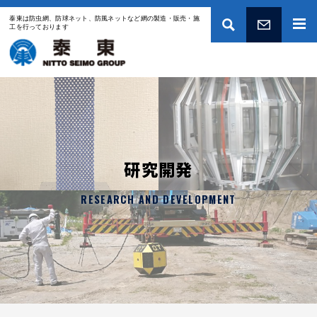
泰東は防虫網、防球ネット、防風ネットなど網の製造・販売・施
工を行っております
お問い合わせ
研究開発
RESEARCH AND DEVELOPMENT