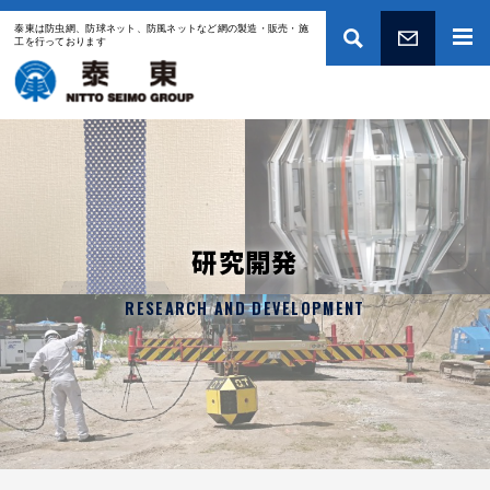
泰東は防虫網、防球ネット、防風ネットなど網の製造・販売・施
工を行っております
お問い合わせ
研究開発
RESEARCH AND DEVELOPMENT