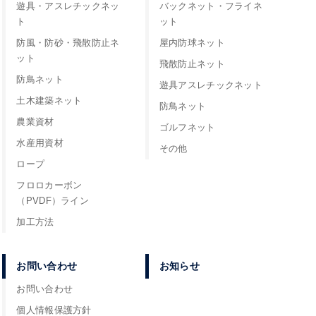
遊具・アスレチックネッ
バックネット・フライネ
ト
ット
防風・防砂・飛散防止ネ
屋内防球ネット
ット
飛散防止ネット
防鳥ネット
遊具アスレチックネット
土木建築ネット
防鳥ネット
農業資材
ゴルフネット
水産用資材
その他
ロープ
フロロカーボン
（PVDF）ライン
加工方法
お問い合わせ
お知らせ
お問い合わせ
個人情報保護方針