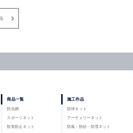
る
商品一覧
施工作品
防虫網
防球ネット
スポーツネット
アーチェリーネット
獣害防止ネット
防風・防砂・防雪ネット