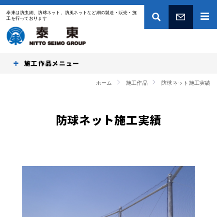
泰東は防虫網、防球ネット、防風ネットなど網の製造・販売・施
工を行っております
お問い合わせ
施工作品
ホーム
施工作品
防球ネット施工実績
防球ネット施工実績