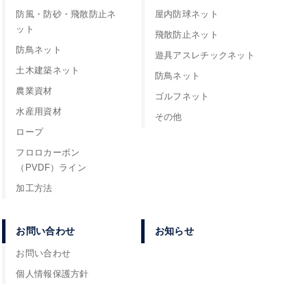
防風・防砂・飛散防止ネ
屋内防球ネット
ット
飛散防止ネット
防鳥ネット
遊具アスレチックネット
土木建築ネット
防鳥ネット
農業資材
ゴルフネット
水産用資材
その他
ロープ
フロロカーボン
（PVDF）ライン
加工方法
お問い合わせ
お知らせ
お問い合わせ
個人情報保護方針