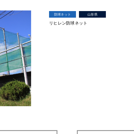
防球ネット
山形県
リヒレン防球ネット