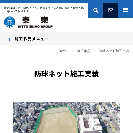
泰東は防虫網、防球ネット、防風ネットなど網の製造・販売・施
工を行っております
お問い合わせ
施工作品
ホーム
施工作品
防球ネット施工実績
防球ネット施工実績