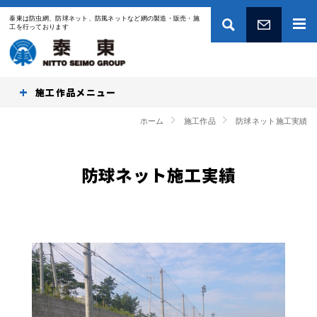
泰東は防虫網、防球ネット、防風ネットなど網の製造・販売・施
工を行っております
お問い合わせ
施工作品
ホーム
施工作品
防球ネット施工実績
防球ネット施工実績