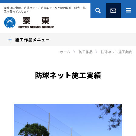
泰東は防虫網、防球ネット、防風ネットなど網の製造・販売・施
工を行っております
お問い合わせ
施工作品
ホーム
施工作品
防球ネット施工実績
防球ネット施工実績