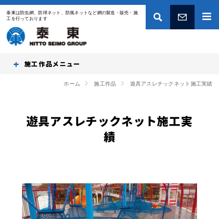
泰東は防虫網、防球ネット、防風ネットなど網の製造・販売・施
工を行っております
お問い合わせ
施工作品
ホーム
施工作品
遊具アスレチックネット施工実績
遊具アスレチックネット施工実
績