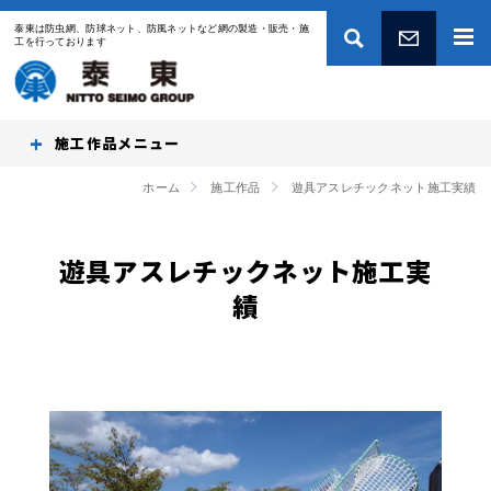
泰東は防虫網、防球ネット、防風ネットなど網の製造・販売・施
工を行っております
お問い合わせ
施工作品
ホーム
施工作品
遊具アスレチックネット施工実績
遊具アスレチックネット施工実
績