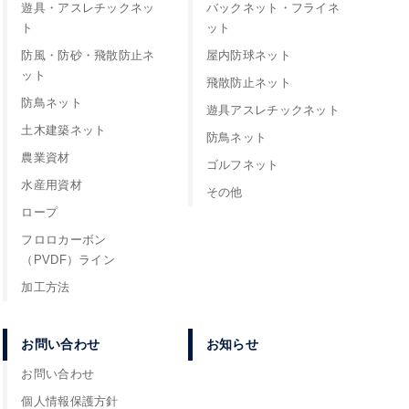
遊具・アスレチックネッ
バックネット・フライネ
ト
ット
防風・防砂・飛散防止ネ
屋内防球ネット
ット
飛散防止ネット
防鳥ネット
遊具アスレチックネット
土木建築ネット
防鳥ネット
農業資材
ゴルフネット
水産用資材
その他
ロープ
フロロカーボン
（PVDF）ライン
加工方法
お問い合わせ
お知らせ
お問い合わせ
個人情報保護方針