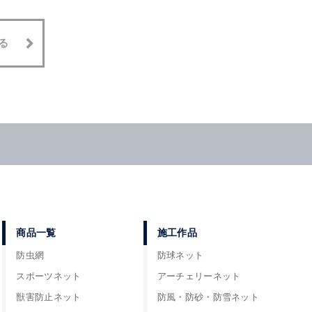
る
商品一覧
施工作品
防虫網
防球ネット
スポーツネット
アーチェリーネット
獣害防止ネット
防風・防砂・防雪ネット