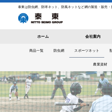
泰東は防虫網、防球ネット、防風ネットなど網の製造・販売・
ホーム
会社案内
商品一覧
防虫網
スポーツネット
農業資材