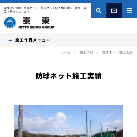
泰東は防虫網、防球ネット、防風ネットなど網の製造・販売・施
工を行っております
お問い合わせ
施工作品
ホーム
施工作品
防球ネット施工実績
防球ネット施工実績