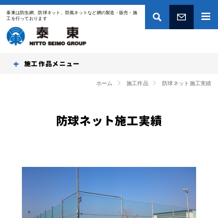
泰東は防虫網、防球ネット、防風ネットなど網の製造・販売・施
工を行っております
お問い合わせ
施工作品
ホーム
施工作品
防球ネット施工実績
防球ネット施工実績