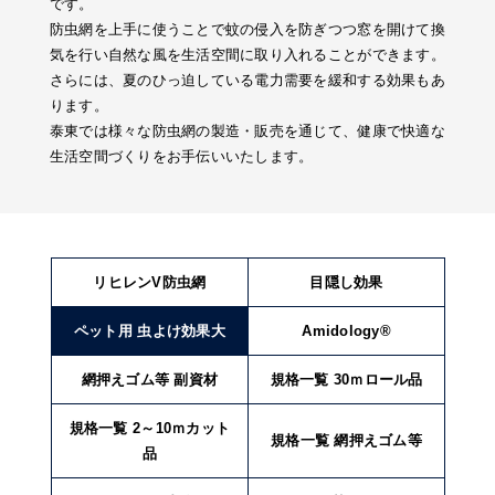
です。
防虫網を上手に使うことで蚊の侵入を防ぎつつ窓を開けて換
気を行い自然な風を生活空間に取り入れることができます。
さらには、夏のひっ迫している電力需要を緩和する効果もあ
ります。
泰東では様々な防虫網の製造・販売を通じて、健康で快適な
生活空間づくりをお手伝いいたします。
リヒレンV防虫網
目隠し効果
ペット用 虫よけ効果大
Amidology®
網押えゴム等 副資材
規格一覧 30ｍロール品
規格一覧 2～10ｍカット
規格一覧 網押えゴム等
品