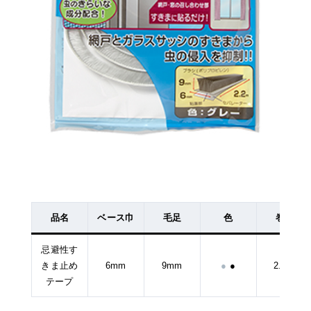
品名
ベース巾
毛足
色
巻量
忌避性す
きま止め
6mm
9mm
●
●
2.2ｍ
テープ