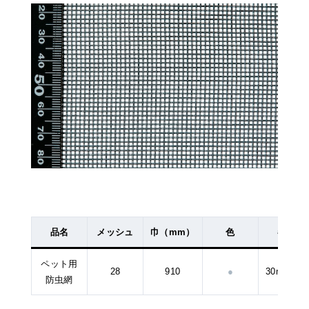
品名
メッシュ
巾（mm）
色
巻量
ペット用
28
910
●
30m、2ｍ
防虫網