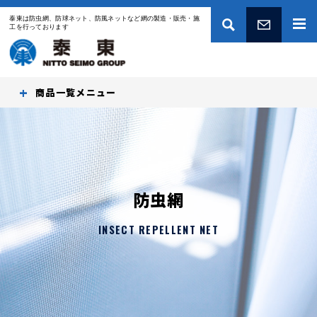
泰東は防虫網、防球ネット、防風ネットなど網の製造・販売・施
工を行っております
お問い合わせ
商品一覧
防虫網
INSECT REPELLENT NET