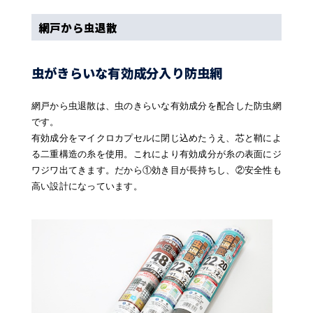
網戸から虫退散
虫がきらいな有効成分入り防虫網
網戸から虫退散は、虫のきらいな有効成分を配合した防虫網
です。
有効成分をマイクロカプセルに閉じ込めたうえ、芯と鞘によ
る二重構造の糸を使用。これにより有効成分が糸の表面にジ
ワジワ出てきます。だから①効き目が長持ちし、②安全性も
高い設計になっています。