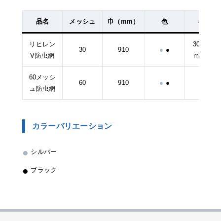
品名
メッシュ
巾（mm）
色
巻量
リヒレン
30ｍ、2
30
910
●
●
V防虫網
ｍ、6ｍ
60メッシ
60
910
●
●
2ｍ
ュ防虫網
カラーバリエーション
●
シルバー
●
ブラック