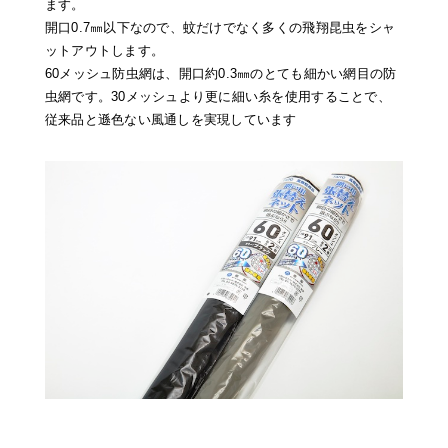
ます。
開口0.7㎜以下なので、蚊だけでなく多くの飛翔昆虫をシャ
ットアウトします。
60メッシュ防虫網は、開口約0.3㎜のとても細かい網目の防
虫網です。30メッシュより更に細い糸を使用することで、
従来品と遜色ない風通しを実現しています