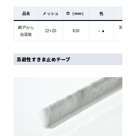
品名
メッシュ
巾（mm）
色
巻量
網戸から
30ｍ、2
22×20
910
●
●
虫退散
ｍ
忌避性すきま止めテープ