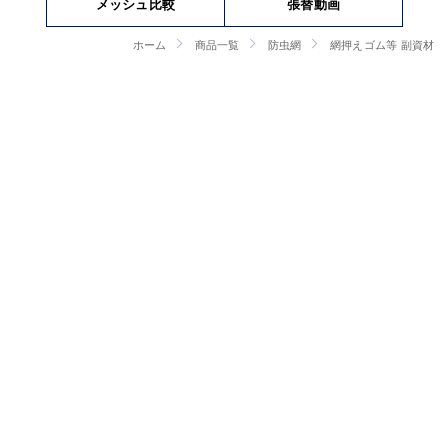
メッシュ比較
張替動画
ホーム
商品一覧
防虫網
網押えゴム等 副資材
網押えゴム等 副資材
網押えゴムのサイズの調べ方