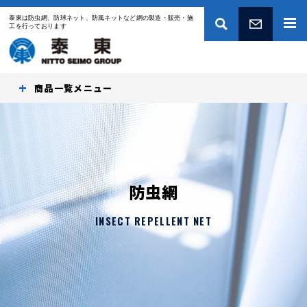
泰東は防虫網、防球ネット、防風ネットなど網の製造・販売・施
工を行っております
お問い合わせ
商品一覧
防虫網
INSECT REPELLENT NET