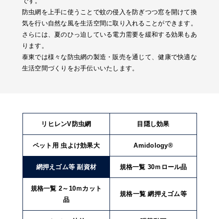
です。
防虫網を上手に使うことで蚊の侵入を防ぎつつ窓を開けて換
気を行い自然な風を生活空間に取り入れることができます。
さらには、夏のひっ迫している電力需要を緩和する効果もあ
ります。
泰東では様々な防虫網の製造・販売を通じて、健康で快適な
生活空間づくりをお手伝いいたします。
リヒレンV防虫網
目隠し効果
ペット用 虫よけ効果大
Amidology®
網押えゴム等 副資材
規格一覧 30ｍロール品
規格一覧 2～10ｍカット
規格一覧 網押えゴム等
品